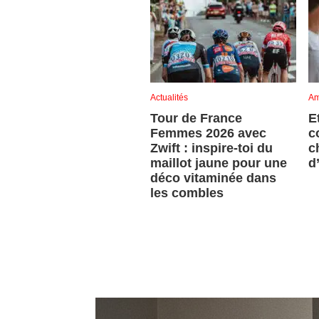
Actualités
Am
Tour de France
E
Femmes 2026 avec
c
Zwift : inspire-toi du
c
maillot jaune pour une
d
déco vitaminée dans
les combles