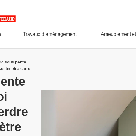
n
Travaux d’aménagement
Ameublement et
rd sous pente :
centimètre carré
pente
oi
erdre
ètre