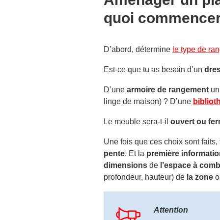
quoi commencer
D’abord, détermine
le type de ra
Est-ce que tu as besoin d’un
dre
D’une
armoire de rangement
un 
linge de maison) ? D’une
biblio
Le meuble sera-t-il
ouvert ou fe
Une fois que ces choix sont faits
pente
. Et la
première informati
dimensions
de
l’espace à comb
profondeur, hauteur) de
la zone
o
Attention