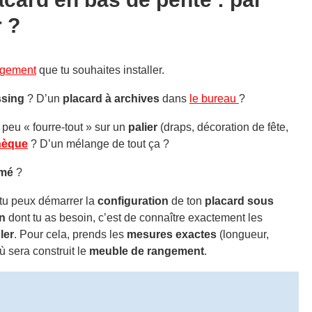
 ?
ngement
que tu souhaites installer.
ssing
? D’un
placard à archives
dans
le bureau
?
peu « fourre-tout » sur un
palier
(draps, décoration de fête,
thèque
? D’un mélange de tout ça ?
rmé
?
, tu peux démarrer la
configuration
de ton
placard sous
on
dont tu as besoin, c’est de connaître exactement les
ler
. Pour cela, prends les
mesures exactes
(longueur,
ù sera construit le
meuble de rangement
.