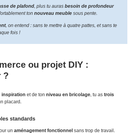
asse de plafond
, plus tu auras
besoin de profondeur
ortablement ton
nouveau meuble
sous pente.
ent
, on entend : sans te mettre à quatre pattes, et sans te
aque fois !
erce ou projet DIY :
 ?
n
inspiration
et de ton
niveau en bricolage
, tu as
trois
un placard.
bles standards
our un
aménagement fonctionnel
sans trop de travail.