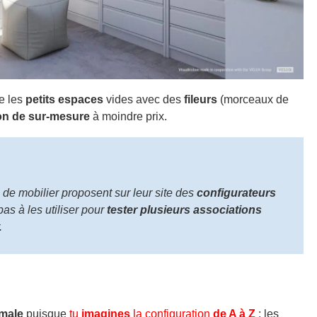
e les
petits espaces
vides avec des
fileurs
(morceaux de
ion de sur-mesure
à moindre prix.
de mobilier proposent sur leur site des
configurateurs
pas à les utiliser pour
tester plusieurs associations
.
male
puisque
tu
imagines
la configuration
de A à Z
: les