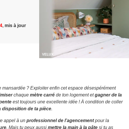
24
, mis à jour
VELUX
 mansardée ? Exploiter enfin cet espace désespérément
imiser
chaque
mètre carré
de ton logement et
gagner de la
pente
est toujours une excellente idée ! À condition de coller
a
disposition de ta pièce
.
re appel à un
professionnel de l’agencement
pour la
ure
. Mais tu peux aussi
mettre la main à la pâte
si tu as