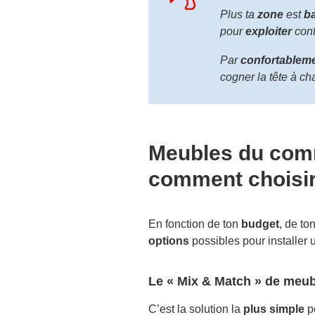
Plus ta
zone
est
b
pour
exploiter
conf
Par
confortablem
cogner la tête à ch
Meubles du comm
comment choisir
En fonction de ton
budget
, de to
options
possibles pour installer 
Le « Mix & Match » de meu
C’est la solution la
plus simple
p