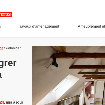
n
Travaux d’aménagement
Ameublement et
es
/
Combles :
grer
a
024
, mis à jour