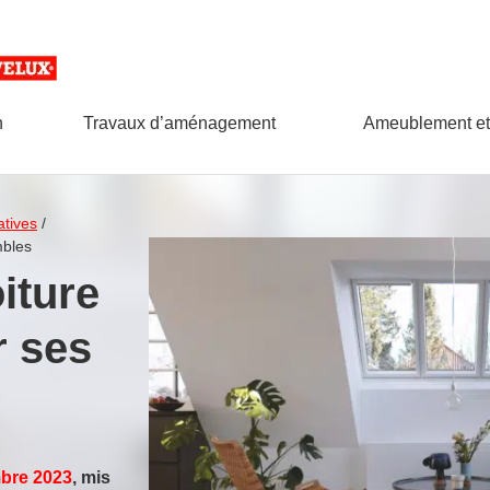
n
Travaux d’aménagement
Ameublement et
tives
/
mbles
iture
 ses
bre 2023
, mis