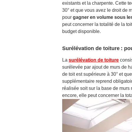
existants et la charpente. Cette
te
30° et que vous avez le droit de m
pour
gagner en volume sous le
peut concerner
la totalité de la t
budget disponible.
Surélévation de toiture : p
La
surélévation de toiture
consis
surélevée par ajout de murs de ha
de toit est supérieure à 30° et qu
supplémentaire reprend obligatoir
réalisée soit sur la base de murs
encore, elle peut concerner la total