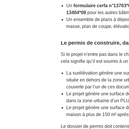
Un
formulaire cerfa n°13703
13404*08
pour les autres bâti
Un ensemble de plans
à dépos
masse, plan de coupe, élévatio
Le
permis de construire, da
Si le projet n’entre pas dans le c
cela signifie qu’il est soumis à un
La surélévation génère une sur
située en dehors de la zone 
couverte par l’un de ces docum
Le projet génère une surface de
dans la zone urbaine d’un P
Le projet génère une surface de
maison à plus de 150 m² après t
Le dossier de permis doit conten