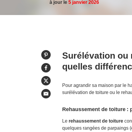
à jour le
5 janvier 2026
Surélévation ou
quelles différen
Pour agrandir sa maison par le hau
surélévation de toiture ou le reh
Rehaussement de toiture :
Le
rehaussement de toiture
cons
quelques rangées de parpaings (e