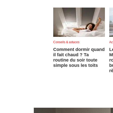
Conseils & astuces
Ac
Comment dormir quand
L
il fait chaud ? Ta
M
routine du soir toute
r
simple sous les toits
b
r