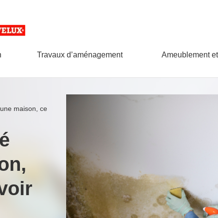
n
Travaux d’aménagement
Ameublement et
 une maison, ce
é
on,
avoir