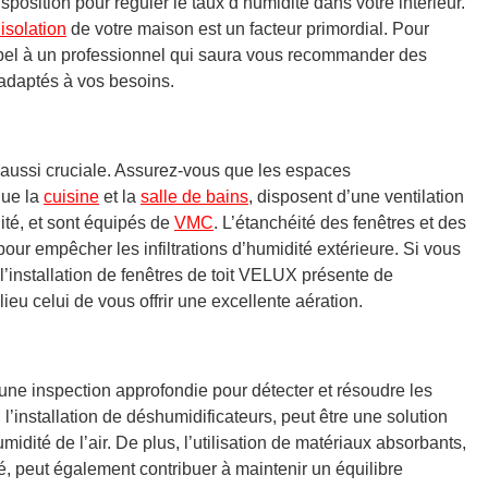
isposition pour réguler le taux d’humidité dans votre intérieur.
’isolation
de votre maison est un facteur primordial. Pour
appel à un professionnel qui saura vous recommander des
 adaptés à vos besoins.
 aussi cruciale. Assurez-vous que les espaces
 que
la
cuisine
et
la
salle de bains
, disposent d’une ventilation
ité, et sont équipés de
VMC
. L’étanchéité des fenêtres et des
our empêcher les infiltrations d’humidité extérieure. Si vous
installation de fenêtres de toit VELUX présente de
eu celui de vous offrir
une excellente aération.
une inspection approfondie pour détecter et résoudre les
, l’installation de déshumidificateurs, peut être une solution
midité de l’air. De plus, l’utilisation de matériaux absorbants,
é, peut également contribuer à maintenir un équilibre