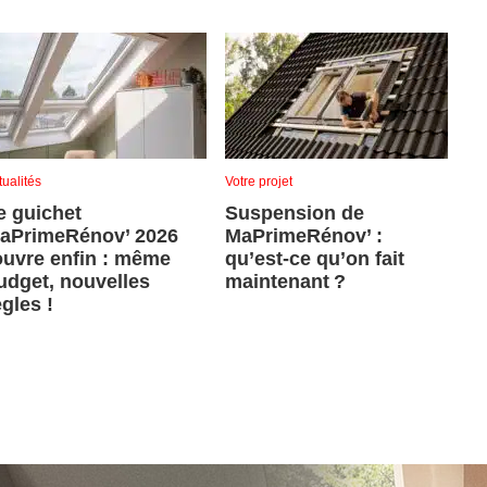
tualités
Votre projet
e guichet
Suspension de
aPrimeRénov’ 2026
MaPrimeRénov’ :
ouvre enfin : même
qu’est-ce qu’on fait
udget, nouvelles
maintenant ?
ègles !