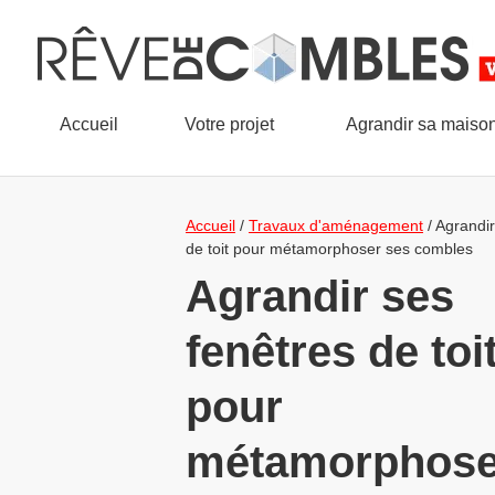
Accueil
Votre projet
Agrandir sa maiso
Accueil
/
Travaux d'aménagement
/
Agrandir
de toit pour métamorphoser ses combles
Agrandir ses
fenêtres de toi
pour
métamorphose