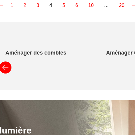
1
2
3
4
5
6
10
…
20
Aménager des combles
Aménager u
 lumière